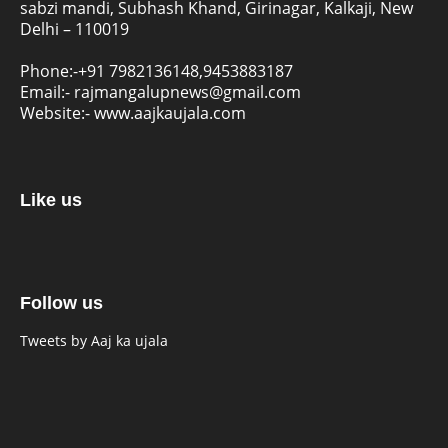
sabzi mandi, Subhash Khand, Girinagar, Kalkaji, New
Delhi – 110019
Phone:-
+91 7982136148,9453883187
Email:-
rajmangalupnews@gmail.com
Website:-
www.aajkaujala.com
Like us
Follow us
Tweets by Aaj ka ujala