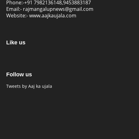
Phone:-
+91 7982136148,9453883187
Email:-
rajmangalupnews@gmail.com
Website:-
www.aajkaujala.com
Like us
Follow us
Tweets by Aaj ka ujala