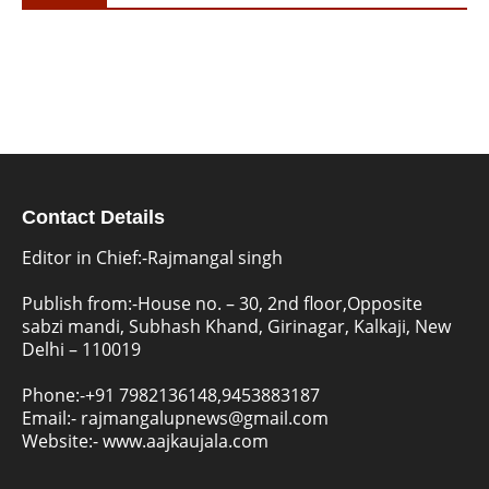
Contact Details
Editor in Chief:-Rajmangal singh
Publish from:-
House no. – 30, 2nd floor,Opposite
sabzi mandi, Subhash Khand, Girinagar, Kalkaji, New
Delhi – 110019
Phone:-
+91 7982136148,9453883187
Email:-
rajmangalupnews@gmail.com
Website:-
www.aajkaujala.com