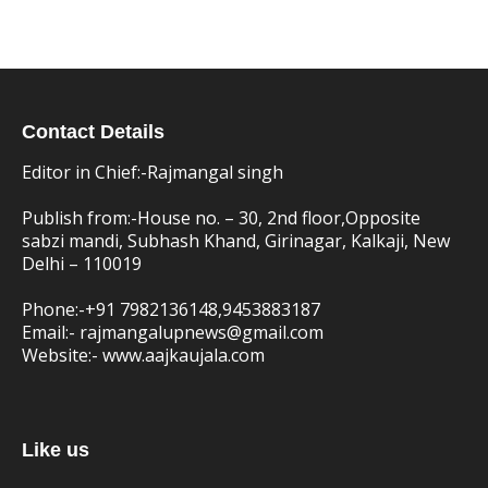
Contact Details
Editor in Chief:-Rajmangal singh
Publish from:-
House no. – 30, 2nd floor,Opposite
sabzi mandi, Subhash Khand, Girinagar, Kalkaji, New
Delhi – 110019
Phone:-
+91 7982136148,9453883187
Email:-
rajmangalupnews@gmail.com
Website:-
www.aajkaujala.com
Like us