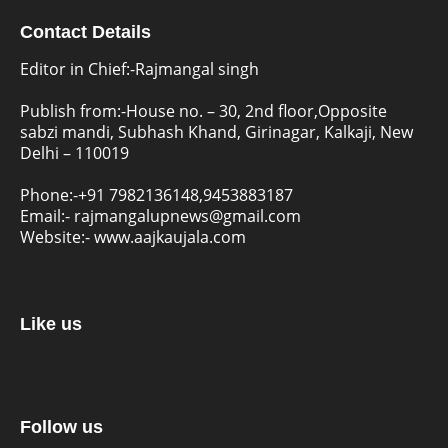
Contact Details
Editor in Chief:-Rajmangal singh
Publish from:-
House no. – 30, 2nd floor,Opposite
sabzi mandi, Subhash Khand, Girinagar, Kalkaji, New
Delhi – 110019
Phone:-
+91 7982136148,9453883187
Email:-
rajmangalupnews@gmail.com
Website:-
www.aajkaujala.com
Like us
Follow us