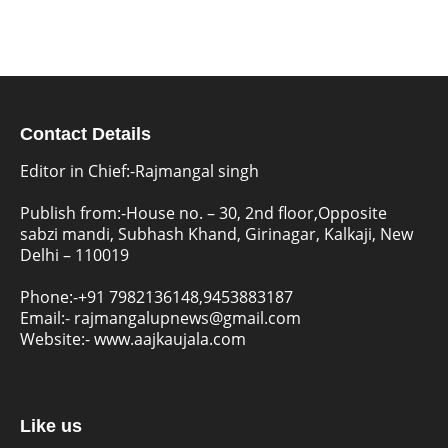
Contact Details
Editor in Chief:-Rajmangal singh
Publish from:-
House no. – 30, 2nd floor,Opposite
sabzi mandi, Subhash Khand, Girinagar, Kalkaji, New
Delhi – 110019
Phone:-
+91 7982136148,9453883187
Email:-
rajmangalupnews@gmail.com
Website:-
www.aajkaujala.com
Like us