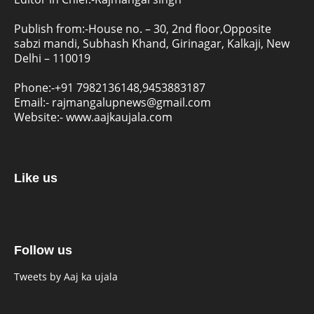
Publish from:-
House no. – 30, 2nd floor,Opposite
sabzi mandi, Subhash Khand, Girinagar, Kalkaji, New
Delhi – 110019
Phone:-
+91 7982136148,9453883187
Email:-
rajmangalupnews@gmail.com
Website:-
www.aajkaujala.com
Like us
Follow us
Tweets by Aaj ka ujala