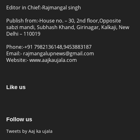
Editor in Chief:-Rajmangal singh
Publish from:-
House no. – 30, 2nd floor,Opposite
sabzi mandi, Subhash Khand, Girinagar, Kalkaji, New
Delhi – 110019
Phone:-
+91 7982136148,9453883187
Email:-
rajmangalupnews@gmail.com
Website:-
www.aajkaujala.com
Like us
Follow us
Tweets by Aaj ka ujala