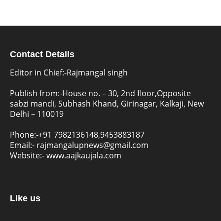
Contact Details
Editor in Chief:-Rajmangal singh
Publish from:-
House no. – 30, 2nd floor,Opposite
sabzi mandi, Subhash Khand, Girinagar, Kalkaji, New
Delhi – 110019
Phone:-
+91 7982136148,9453883187
Email:-
rajmangalupnews@gmail.com
Website:-
www.aajkaujala.com
Like us