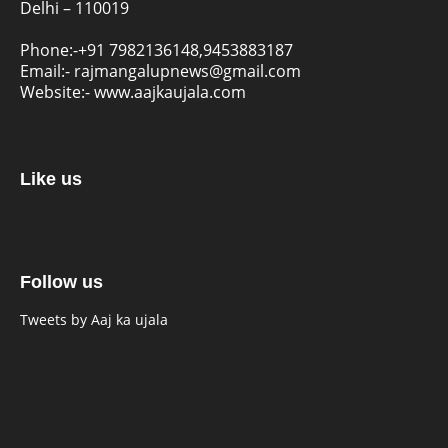
Delhi – 110019
Phone:-
+91 7982136148,9453883187
Email:-
rajmangalupnews@gmail.com
Website:-
www.aajkaujala.com
Like us
Follow us
Tweets by Aaj ka ujala