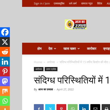
Sign in / Join
एक्सक्लूसिव
धर्म-कर्म
वायरल न्यूज़
विदेश
Ab
Aaj
ka
ujala
होम
देश
खास खबर
कारोबार
क्राइ
Home
अयोध्या
संदिग्ध परिस्थितियों में 15 वर्षीय किशोर की मौत।
अयोध्या
उत्तर प्रदेश
संदिग्ध परिस्थितियों मे
By
आज का उजाला
-
April 27, 2022