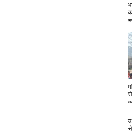
भ
क
आज
म
स
आज
उ
से