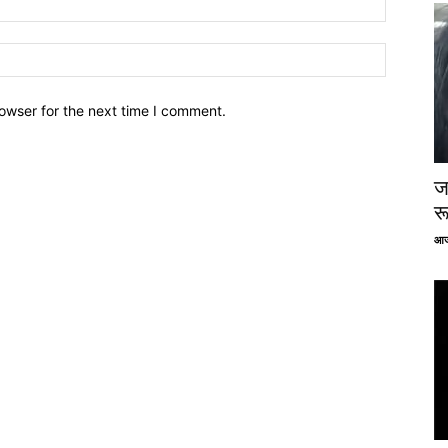
owser for the next time I comment.
ज
र
आज