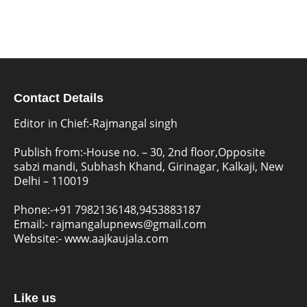
Contact Details
Editor in Chief:-Rajmangal singh
Publish from:-
House no. – 30, 2nd floor,Opposite
sabzi mandi, Subhash Khand, Girinagar, Kalkaji, New
Delhi – 110019
Phone:-
+91 7982136148,9453883187
Email:-
rajmangalupnews@gmail.com
Website:-
www.aajkaujala.com
Like us