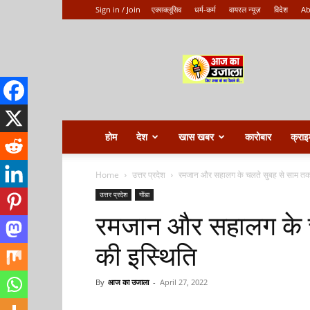
Sign in / Join
एक्सक्लूसिव
धर्म-कर्म
वायरल न्यूज़
विदेश
Ab
Aaj
ka
ujala
होम
देश
खास खबर
कारोबार
क्राइ
Home
उत्तर प्रदेश
रमजान और सहालग के चलते सुबह से साम तक
उत्तर प्रदेश
गोंडा
रमजान और सहालग के च
की इस्थिति
By
आज का उजाला
-
April 27, 2022