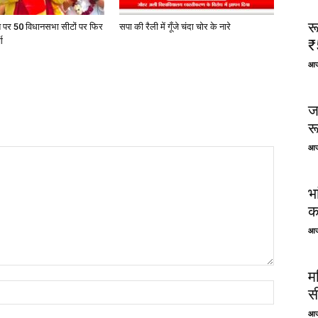
र
त पर 50 विधानसभा सीटों पर फिर
सपा की रैली में गूँजे चंदा चोर के नारे
ा
₹
आज
ज
र
आज
भ
क
आज
म
स
आज