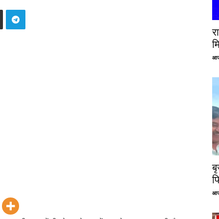
रा
म
आज
ब
फ
आज