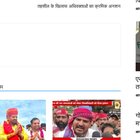
क
तहसील के खिलाफ अधिवक्ताओं का क्रमिक अनशन
आज
ए
तत
OR
आज
ग
म
आज