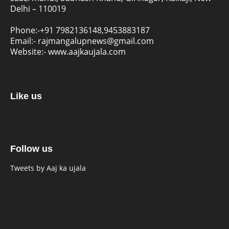
Delhi – 110019
Phone:-
+91 7982136148,9453883187
Email:-
rajmangalupnews@gmail.com
Website:-
www.aajkaujala.com
Like us
Follow us
Tweets by Aaj ka ujala