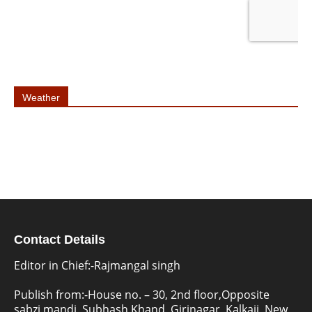
Weather
Contact Details
Editor in Chief:-Rajmangal singh
Publish from:-
House no. – 30, 2nd floor,Opposite
sabzi mandi, Subhash Khand, Girinagar, Kalkaji, New