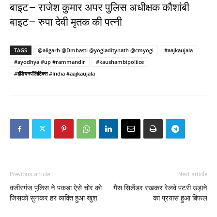
बाइट– राजेश कुमार अपर पुलिस अधीक्षक कौशांबी
बाइट– रुपा देवी मृतक की पत्नी
TAGS
@aligarh @Dmbasti @yogiaditynath @cmyogi
#aajkaujala
#ayodhya #up #rammandir
#kaushambipoliice
#इंडियनपॉलिटिक्स #India #aajkaujala
Previous article
Next article
वजीरगंज पुलिस ने पकड़ा ऐसे चोर को
गैस सिलेंडर रखकर रेलवे पटरी उड़ाने
जिसको सुनकर हर व्यक्ति हुआ खुश
का प्रयास हुआ बिफल