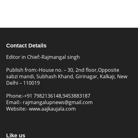
Contact Details
Editor in Chief:-Rajmangal singh
Publish from:-
House no. – 30, 2nd floor,Opposite
sabzi mandi, Subhash Khand, Girinagar, Kalkaji, New
Delhi – 110019
Phone:-
+91 7982136148,9453883187
Email:-
rajmangalupnews@gmail.com
Website:-
www.aajkaujala.com
Like us