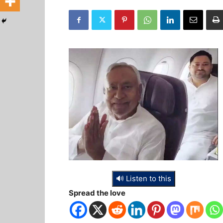
🔊 Listen to this
Spread the love