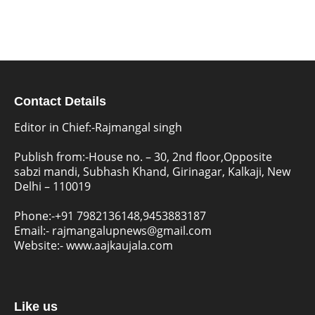
Contact Details
Editor in Chief:-Rajmangal singh
Publish from:-
House no. – 30, 2nd floor,Opposite
sabzi mandi, Subhash Khand, Girinagar, Kalkaji, New
Delhi – 110019
Phone:-
+91 7982136148,9453883187
Email:-
rajmangalupnews@gmail.com
Website:-
www.aajkaujala.com
Like us