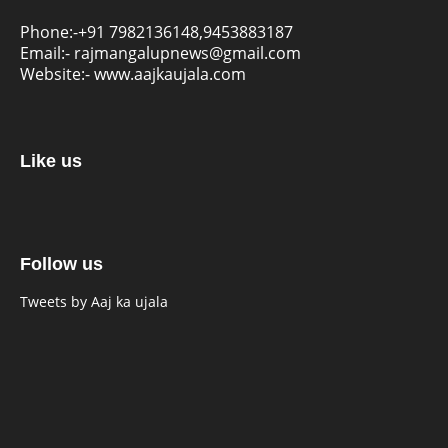
Phone:-
+91 7982136148,9453883187
Email:-
rajmangalupnews@gmail.com
Website:-
www.aajkaujala.com
Like us
Follow us
Tweets by Aaj ka ujala