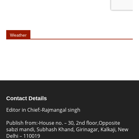
Weather
Contact Details
Editor in Chief:-Rajmangal singh
Publish from:-
House no. – 30, 2nd floor,Opposite
sabzi mandi, Subhash Khand, Girinagar, Kalkaji, New
Delhi – 110019