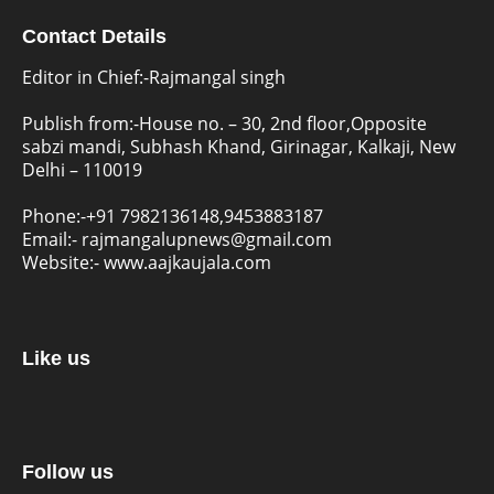
Contact Details
Editor in Chief:-Rajmangal singh
Publish from:-
House no. – 30, 2nd floor,Opposite
sabzi mandi, Subhash Khand, Girinagar, Kalkaji, New
Delhi – 110019
Phone:-
+91 7982136148,9453883187
Email:-
rajmangalupnews@gmail.com
Website:-
www.aajkaujala.com
Like us
Follow us