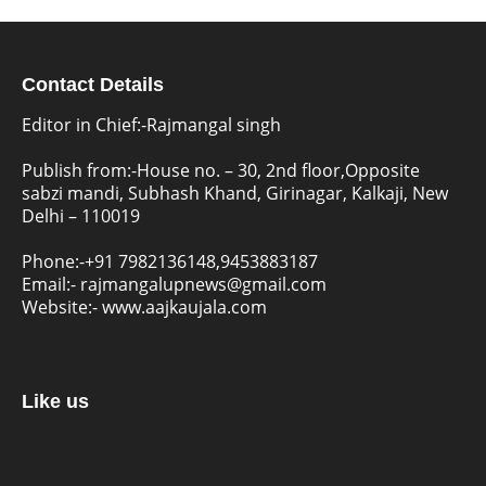
Contact Details
Editor in Chief:-Rajmangal singh
Publish from:-
House no. – 30, 2nd floor,Opposite
sabzi mandi, Subhash Khand, Girinagar, Kalkaji, New
Delhi – 110019
Phone:-
+91 7982136148,9453883187
Email:-
rajmangalupnews@gmail.com
Website:-
www.aajkaujala.com
Like us