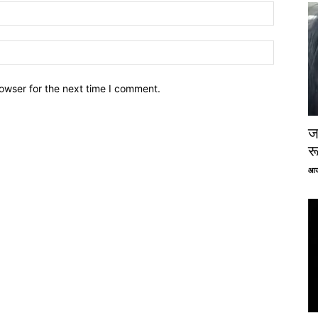
owser for the next time I comment.
ज
र
आज