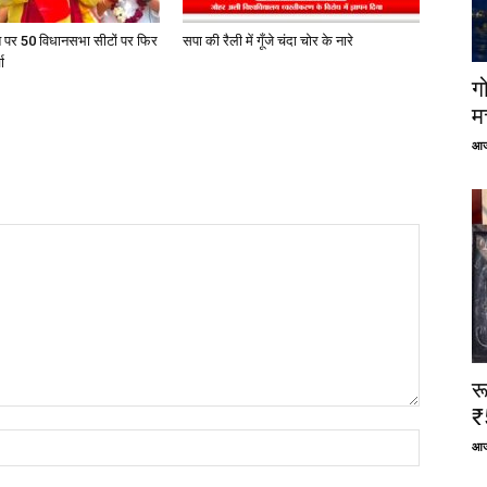
त पर 50 विधानसभा सीटों पर फिर
सपा की रैली में गूँजे चंदा चोर के नारे
ा
ग
म
आज
र
₹
आज