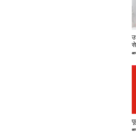
उ
से
आज
प
आज