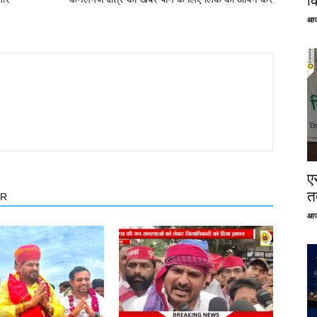
क
आज
ए
तत
OR
आज