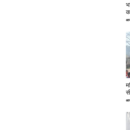
भ
क
आज
म
स
आज