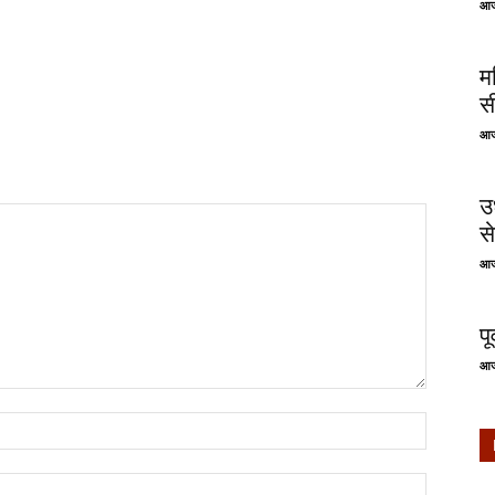
आज
म
स
आज
उ
से
आज
प
आज