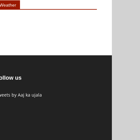
Weather
ollow us
eets by Aaj ka ujala