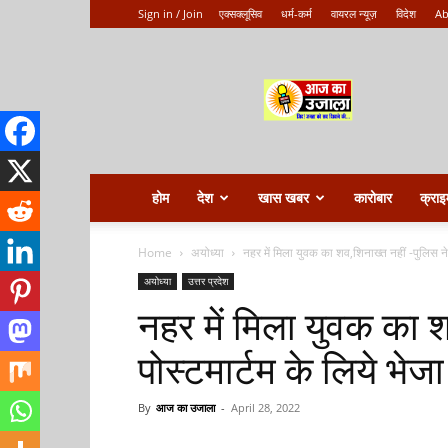
Sign in / Join
एक्सक्लूसिव
धर्म-कर्म
वायरल न्यूज़
विदेश
Ab
Aaj
ka
ujala
होम
देश
खास खबर
कारोबार
क्राइ
Home
अयोध्या
नहर में मिला युवक का शव,शिनाख्त नहीं -पुलिस ने प
अयोध्या
उत्तर प्रदेश
नहर में मिला युवक का श
पोस्टमार्टम के लिये भेज
By
आज का उजाला
-
April 28, 2022