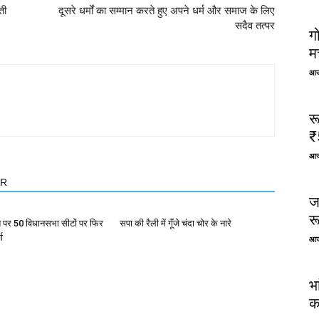
ती
दूसरे धर्मों का सम्मान करते हुए अपने धर्म और समाज के लिए
सदैव तत्पर
ग
म
आज
र
₹
आज
OR
ज
र
त पर 50 विधानसभा सीटों पर फिर
सपा की रैली में गूँजे चंदा चोर के नारे
ा
आज
भ
क