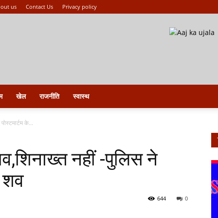
out us
Contact Us
Privacy policy
म
खेल
राजनीति
स्वास्थ
ोस्टमार्टम के...
व,शिनाख्त नहीं -पुलिस ने
ा शव
644
0