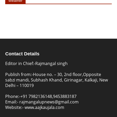
Weather
Contact Details
Editor in Chief:-Rajmangal singh
Publish from:-
House no. – 30, 2nd floor,Opposite
sabzi mandi, Subhash Khand, Girinagar, Kalkaji, New
Delhi – 110019
Phone:-
+91 7982136148,9453883187
Email:-
rajmangalupnews@gmail.com
Website:-
www.aajkaujala.com