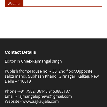
Weather
Contact Details
Editor in Chief:-Rajmangal singh
Publish from:-
House no. – 30, 2nd floor,Opposite
sabzi mandi, Subhash Khand, Girinagar, Kalkaji, New
Delhi – 110019
Phone:-
+91 7982136148,9453883187
Email:-
rajmangalupnews@gmail.com
Website:-
www.aajkaujala.com