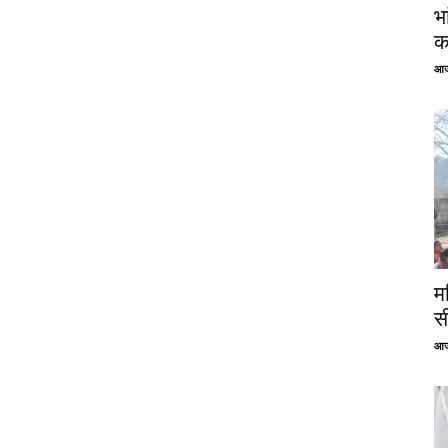
भ
क
आज
म
स
आज