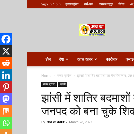
Sign in / Join
एक्सक्लूसिव
धर्म-कर्म
वायरल न्यूज़
विदेश
Ab
Aaj
ka
ujala
होम
देश
खास खबर
कारोबार
क्राइ
Home
उत्तर प्रदेश
झांसी में शातिर बदमाशों का गैंग गिरफ्तार, एक
उत्तर प्रदेश
झांसी
झांसी में शातिर बदमाशों
जनपद को बना चुके शिक
By
आज का उजाला
-
March 28, 2022