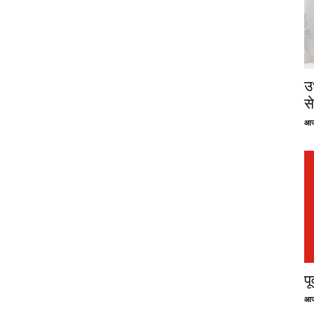
उ
से
आज
प
आज