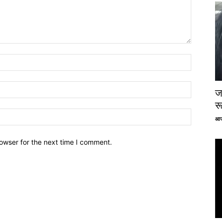
ज
र
आज
owser for the next time I comment.