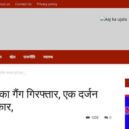
out us
Contact Us
Privacy policy
म
खेल
राजनीति
स्वास्थ
 दर्जन जनपद को बना...
 का गैंग गिरफ्तार, एक दर्जन
ार,
1233
0