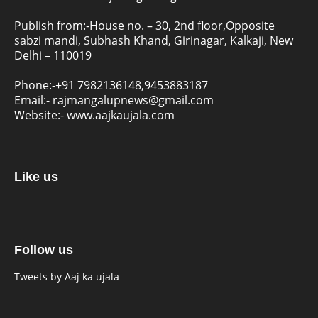
Publish from:-
House no. – 30, 2nd floor,Opposite
sabzi mandi, Subhash Khand, Girinagar, Kalkaji, New
Delhi – 110019
Phone:-
+91 7982136148,9453883187
Email:-
rajmangalupnews@gmail.com
Website:-
www.aajkaujala.com
Like us
Follow us
Tweets by Aaj ka ujala