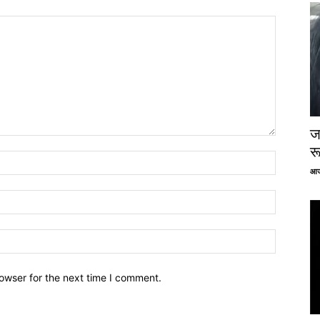
ज
र
आज
owser for the next time I comment.