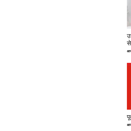
उ
से
आज
प
आज