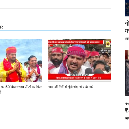
ग
OR
म
आज
त पर 50 विधानसभा सीटों पर फिर
सपा की रैली में गूँजे चंदा चोर के नारे
ा
र
₹
आज