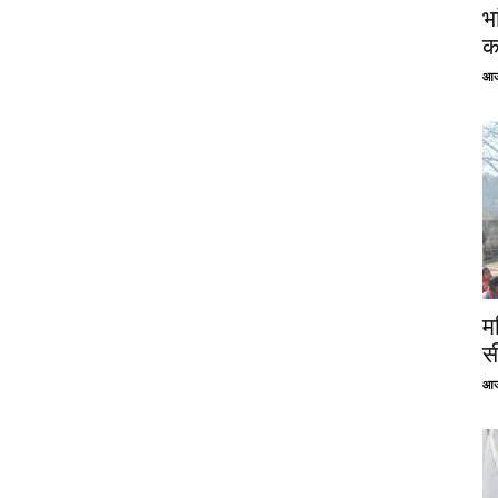
भ
क
आज
म
स
आज