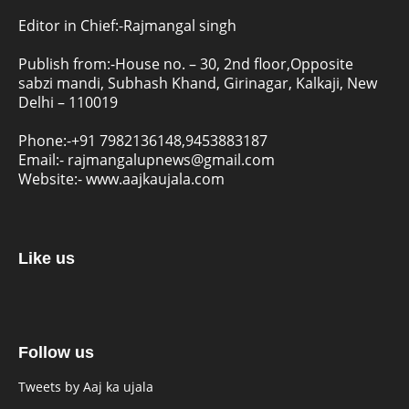
Editor in Chief:-Rajmangal singh
Publish from:-
House no. – 30, 2nd floor,Opposite
sabzi mandi, Subhash Khand, Girinagar, Kalkaji, New
Delhi – 110019
Phone:-
+91 7982136148,9453883187
Email:-
rajmangalupnews@gmail.com
Website:-
www.aajkaujala.com
Like us
Follow us
Tweets by Aaj ka ujala