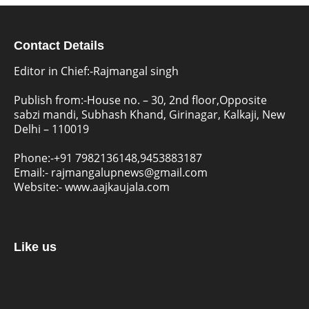
Contact Details
Editor in Chief:-Rajmangal singh
Publish from:-
House no. – 30, 2nd floor,Opposite
sabzi mandi, Subhash Khand, Girinagar, Kalkaji, New
Delhi – 110019
Phone:-
+91 7982136148,9453883187
Email:-
rajmangalupnews@gmail.com
Website:-
www.aajkaujala.com
Like us