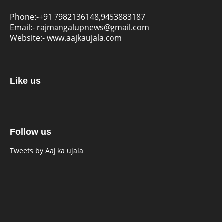
Phone:-
+91 7982136148,9453883187
Email:-
rajmangalupnews@gmail.com
Website:-
www.aajkaujala.com
Like us
Follow us
Tweets by Aaj ka ujala