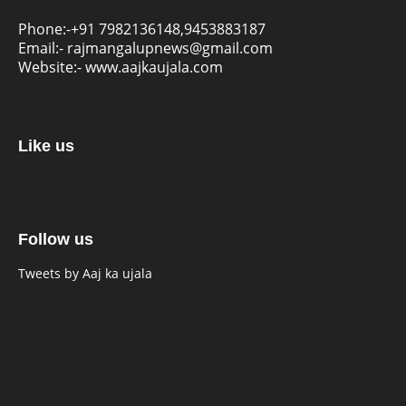
Phone:-
+91 7982136148,9453883187
Email:-
rajmangalupnews@gmail.com
Website:-
www.aajkaujala.com
Like us
Follow us
Tweets by Aaj ka ujala