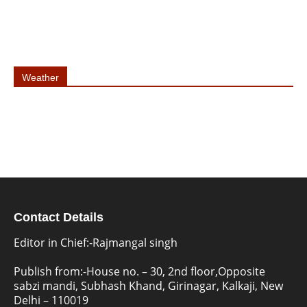
Weather
Contact Details
Editor in Chief:-Rajmangal singh
Publish from:-
House no. – 30, 2nd floor,Opposite
sabzi mandi, Subhash Khand, Girinagar, Kalkaji, New
Delhi – 110019