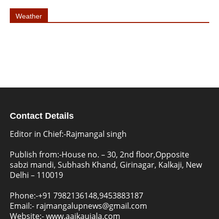
Weather
Contact Details
Editor in Chief:-Rajmangal singh
Publish from:-
House no. – 30, 2nd floor,Opposite
sabzi mandi, Subhash Khand, Girinagar, Kalkaji, New
Delhi – 110019
Phone:-
+91 7982136148,9453883187
Email:-
rajmangalupnews@gmail.com
Website:-
www.aajkaujala.com