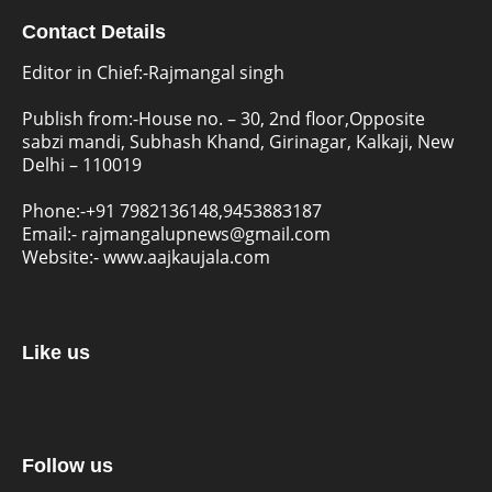
Contact Details
Editor in Chief:-Rajmangal singh
Publish from:-
House no. – 30, 2nd floor,Opposite
sabzi mandi, Subhash Khand, Girinagar, Kalkaji, New
Delhi – 110019
Phone:-
+91 7982136148,9453883187
Email:-
rajmangalupnews@gmail.com
Website:-
www.aajkaujala.com
Like us
Follow us