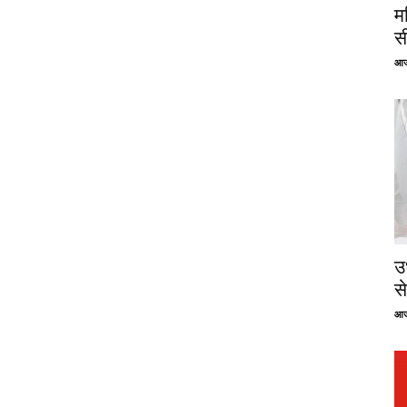
म
स
आज
उ
से
आज