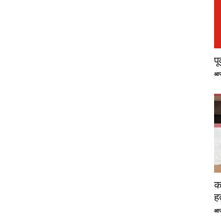
प
आज
क
ह
आज