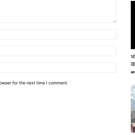
भ
क
आज
owser for the next time I comment.