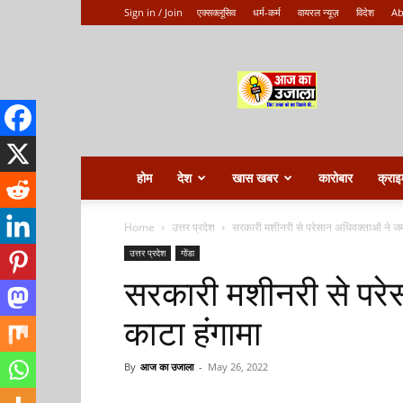
Sign in / Join
एक्सक्लूसिव
धर्म-कर्म
वायरल न्यूज़
विदेश
Ab
Aaj
ka
ujala
होम
देश
खास खबर
कारोबार
क्राइ
Home
उत्तर प्रदेश
सरकारी मशीनरी से परेसान अधिवक्ताओं ने ज
उत्तर प्रदेश
गोंडा
सरकारी मशीनरी से परे
काटा हंगामा
By
आज का उजाला
-
May 26, 2022