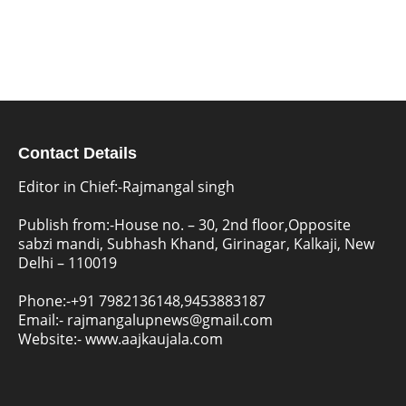
Contact Details
Editor in Chief:-Rajmangal singh
Publish from:-
House no. – 30, 2nd floor,Opposite
sabzi mandi, Subhash Khand, Girinagar, Kalkaji, New
Delhi – 110019
Phone:-
+91 7982136148,9453883187
Email:-
rajmangalupnews@gmail.com
Website:-
www.aajkaujala.com