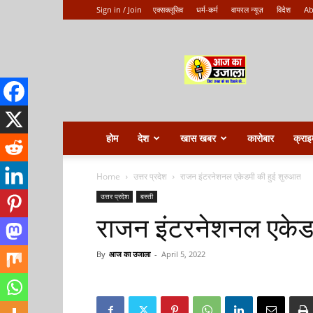
Sign in / Join
एक्सक्लूसिव
धर्म-कर्म
वायरल न्यूज़
विदेश
Ab
Aaj
ka
ujala
होम
देश
खास खबर
कारोबार
क्राइ
Home
उत्तर प्रदेश
राजन इंटरनेशनल एकेडमी की हुई शुरुआत
उत्तर प्रदेश
बस्ती
राजन इंटरनेशनल एकेड
By
आज का उजाला
-
April 5, 2022