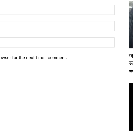
ज
owser for the next time I comment.
र
आज