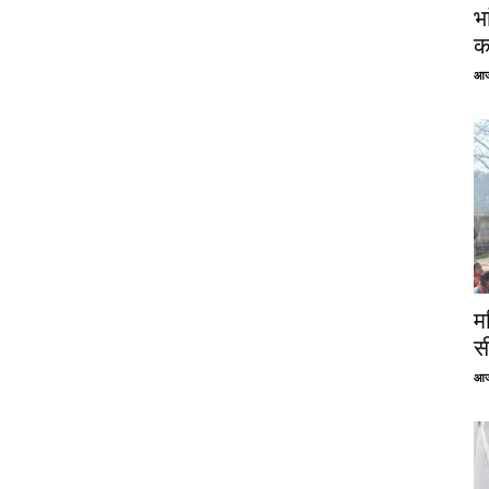
भ
क
आज
म
स
आज