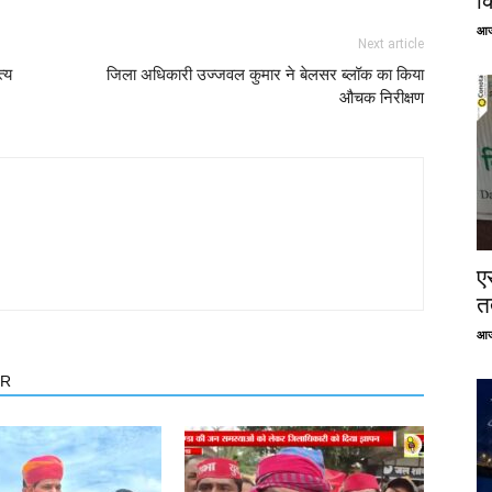
क
आज
Next article
त्य
जिला अधिकारी उज्जवल कुमार ने बेलसर ब्लॉक का किया
औचक निरीक्षण
ए
तत
आज
OR