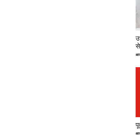
उ
से
आज
प
आज