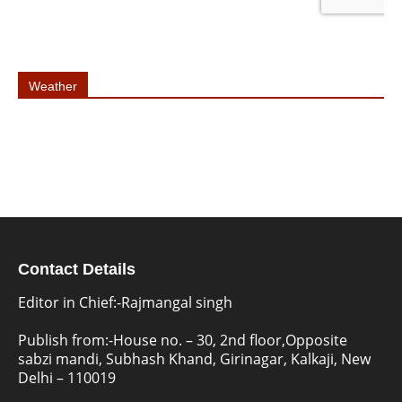
Weather
Contact Details
Editor in Chief:-Rajmangal singh
Publish from:-
House no. – 30, 2nd floor,Opposite
sabzi mandi, Subhash Khand, Girinagar, Kalkaji, New
Delhi – 110019