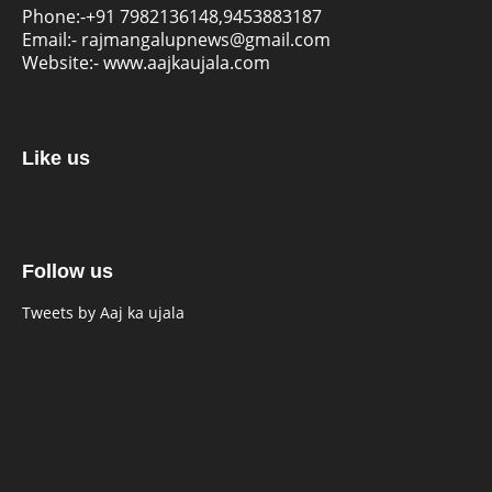
Phone:-
+91 7982136148,9453883187
Email:-
rajmangalupnews@gmail.com
Website:-
www.aajkaujala.com
Like us
Follow us
Tweets by Aaj ka ujala