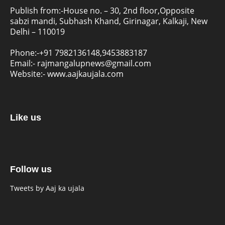
Publish from:-
House no. – 30, 2nd floor,Opposite
sabzi mandi, Subhash Khand, Girinagar, Kalkaji, New
Delhi – 110019
Phone:-
+91 7982136148,9453883187
Email:-
rajmangalupnews@gmail.com
Website:-
www.aajkaujala.com
Like us
Follow us
Tweets by Aaj ka ujala