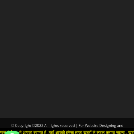
© Copyright ©2022 All rights reserved | For Website Designing and
Development call Us:-8920664806
 मे आपका स्वागत हैं ,यहाँ आपको हमेसा ताजा खबरों से रूबरू कराया जाएगा , खबर ओर विज्ञ