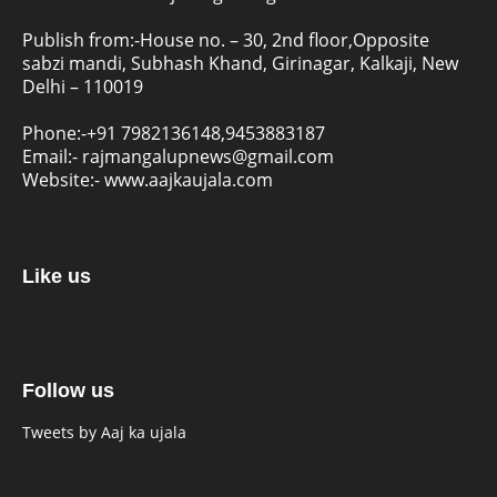
Publish from:-
House no. – 30, 2nd floor,Opposite
sabzi mandi, Subhash Khand, Girinagar, Kalkaji, New
Delhi – 110019
Phone:-
+91 7982136148,9453883187
Email:-
rajmangalupnews@gmail.com
Website:-
www.aajkaujala.com
Like us
Follow us
Tweets by Aaj ka ujala