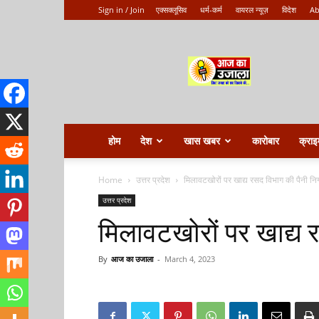
Sign in / Join
एक्सक्लूसिव
धर्म-कर्म
वायरल न्यूज़
विदेश
Ab
Aaj
ka
ujala
होम
देश
खास खबर
कारोबार
क्राइ
Home
उत्तर प्रदेश
मिलावटखोरों पर खाद्य रसद विभाग की पैनी नि
उत्तर प्रदेश
मिलावटखोरों पर खाद्य 
By
आज का उजाला
-
March 4, 2023