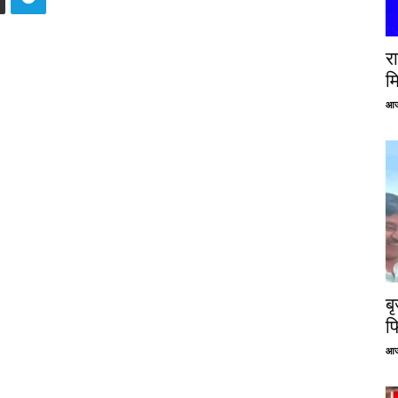
रा
म
आज
ब
फ
आज