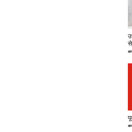
उ
से
आज
प
आज