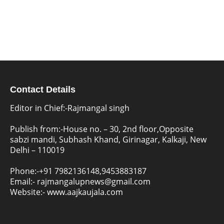
Contact Details
Editor in Chief:-Rajmangal singh
Publish from:-
House no. – 30, 2nd floor,Opposite
sabzi mandi, Subhash Khand, Girinagar, Kalkaji, New
Delhi – 110019
Phone:-
+91 7982136148,9453883187
Email:-
rajmangalupnews@gmail.com
Website:-
www.aajkaujala.com