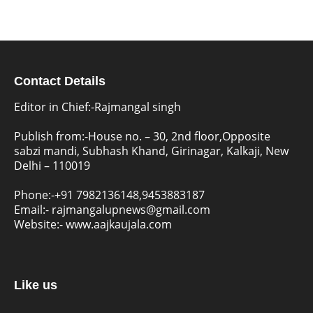
Contact Details
Editor in Chief:-Rajmangal singh
Publish from:-
House no. – 30, 2nd floor,Opposite
sabzi mandi, Subhash Khand, Girinagar, Kalkaji, New
Delhi – 110019
Phone:-
+91 7982136148,9453883187
Email:-
rajmangalupnews@gmail.com
Website:-
www.aajkaujala.com
Like us