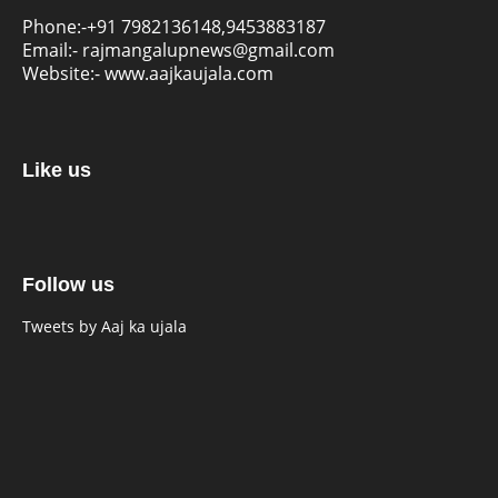
Phone:-
+91 7982136148,9453883187
Email:-
rajmangalupnews@gmail.com
Website:-
www.aajkaujala.com
Like us
Follow us
Tweets by Aaj ka ujala