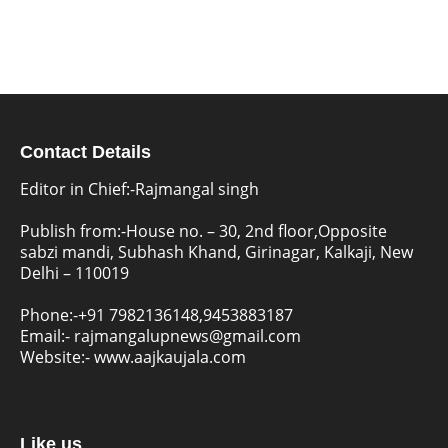
Contact Details
Editor in Chief:-Rajmangal singh
Publish from:-
House no. – 30, 2nd floor,Opposite
sabzi mandi, Subhash Khand, Girinagar, Kalkaji, New
Delhi – 110019
Phone:-
+91 7982136148,9453883187
Email:-
rajmangalupnews@gmail.com
Website:-
www.aajkaujala.com
Like us