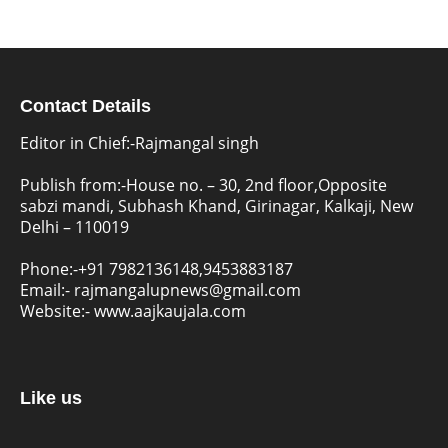
Contact Details
Editor in Chief:-Rajmangal singh
Publish from:-
House no. – 30, 2nd floor,Opposite
sabzi mandi, Subhash Khand, Girinagar, Kalkaji, New
Delhi – 110019
Phone:-
+91 7982136148,9453883187
Email:-
rajmangalupnews@gmail.com
Website:-
www.aajkaujala.com
Like us