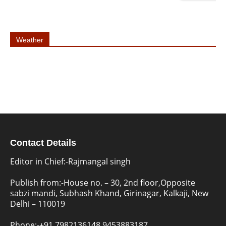
Weather
Contact Details
Editor in Chief:-Rajmangal singh
Publish from:-
House no. – 30, 2nd floor,Opposite
sabzi mandi, Subhash Khand, Girinagar, Kalkaji, New
Delhi – 110019
Phone:-
+91 7982136148,9453883187