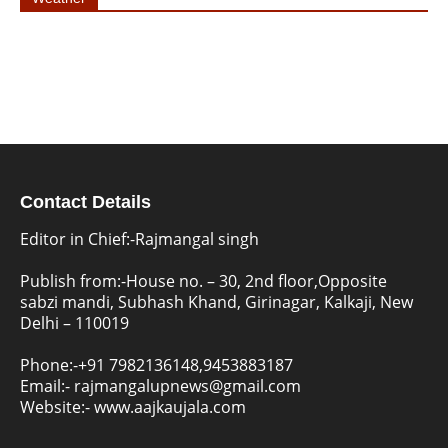
Contact Details
Editor in Chief:-Rajmangal singh
Publish from:-
House no. – 30, 2nd floor,Opposite
sabzi mandi, Subhash Khand, Girinagar, Kalkaji, New
Delhi – 110019
Phone:-
+91 7982136148,9453883187
Email:-
rajmangalupnews@gmail.com
Website:-
www.aajkaujala.com