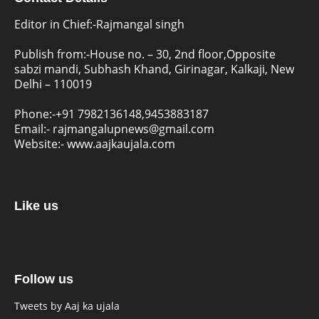
Editor in Chief:-Rajmangal singh
Publish from:-
House no. – 30, 2nd floor,Opposite
sabzi mandi, Subhash Khand, Girinagar, Kalkaji, New
Delhi – 110019
Phone:-
+91 7982136148,9453883187
Email:-
rajmangalupnews@gmail.com
Website:-
www.aajkaujala.com
Like us
Follow us
Tweets by Aaj ka ujala