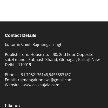
Contact Details
Editor in Chief:-Rajmangal singh
Publish from:-
House no. – 30, 2nd floor,Opposite
sabzi mandi, Subhash Khand, Girinagar, Kalkaji, New
Delhi – 110019
Phone:-
+91 7982136148,9453883187
Email:-
rajmangalupnews@gmail.com
Website:-
www.aajkaujala.com
Like us