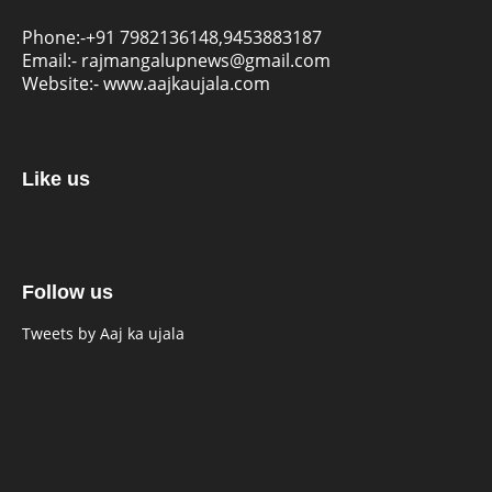
Phone:-
+91 7982136148,9453883187
Email:-
rajmangalupnews@gmail.com
Website:-
www.aajkaujala.com
Like us
Follow us
Tweets by Aaj ka ujala